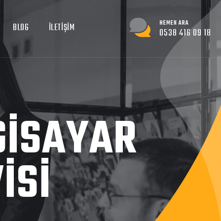
HEMEN ARA
BLOG
İLETIŞIM
0538 416 09 18
GISAYAR
ISI