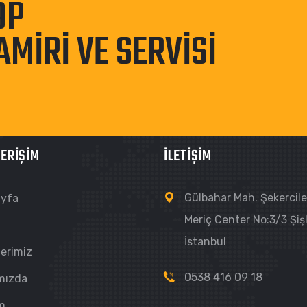
OP
AMIRI VE SERVISI
 ERIŞIM
İLETIŞIM
Gülbahar Mah. Şekercile
yfa
Meriç Center No:3/3 Şişl
İstanbul
lerimiz
0538 416 09 18
mızda
im