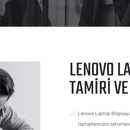
LENOVO L
TAMIRI VE
Lenovo Laptop Bilgisaya
laptoplarınızın sorunla